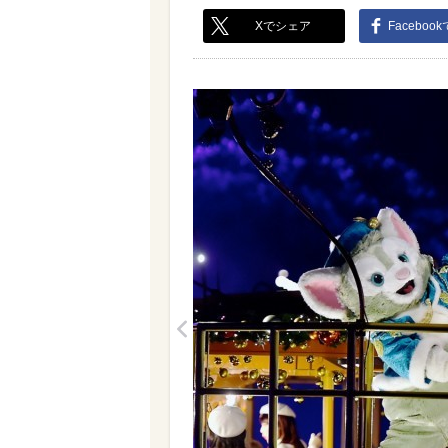
Xでシェア
Faceboo
<