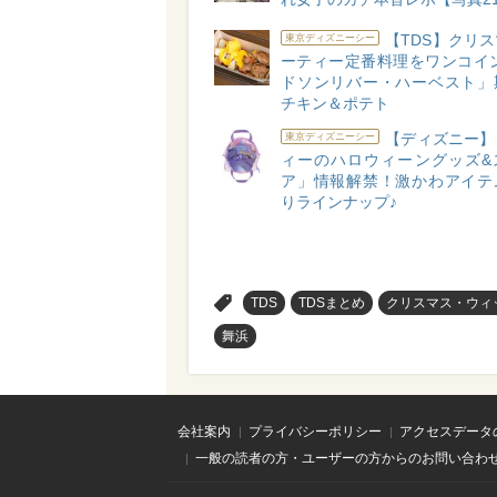
【TDS】クリ
東京ディズニーシー
ーティー定番料理をワンコイン
ドソンリバー・ハーベスト」
チキン＆ポテト
【ディズニー】
東京ディズニーシー
ィーのハロウィーングッズ&
ア」情報解禁！激かわアイテ
りラインナップ♪
>
TDS
TDSまとめ
クリスマス・ウィ
舞浜
会社案内
プライバシーポリシー
アクセスデータ
一般の読者の方・ユーザーの方からのお問い合わ