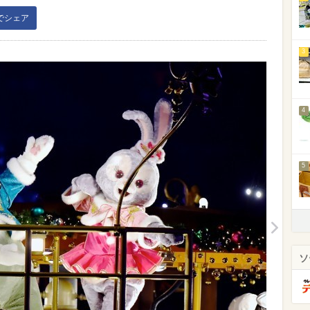
kでシェア
3
4
5
ソ