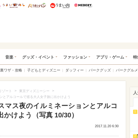
総研 ディズニー特集
mimot.
うまいめし
うまいパン
うまい肉
Medery.
ズニー特集 -ウレぴあ総研
音楽
グッズ・イベント
ファッション
アプリ・ゲーム
特
裏ワザ・攻略
子どもとディズニー
ダッフィー
パークグッズ
パークグルメ
>
>
リゾート
東京ディズニーシー
人
ョンとアルコールで巡る大人女子旅に出かけよう
リスマス夜のイルミネーションとアルコ
1
けよう（写真 10/30）
2017.11.20 6:30
2