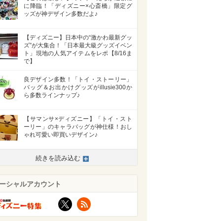
に降臨！「ディズニー×心斎橋」限定グ
ッズが神デザイン多数だよ♪
【ディズニー】日本中の“激かわ最新グッ
ズ”が大集合！「日本最大級グッズイベン
ト」現地の人気アイテムをレポ【8/16ま
で】
良デザイン多数！「トイ・ストーリー」
バッグ＆お出かけグッズがillusie300か
ら多数ラインナップ♪
【サマンサ×ディズニー】「トイ・スト
ーリー」のキャラバッグが神仕様！おし
ゃれ可愛い即買いデザイン♪
続きを読み込む
>
ーシャルアカウント
X
RSS