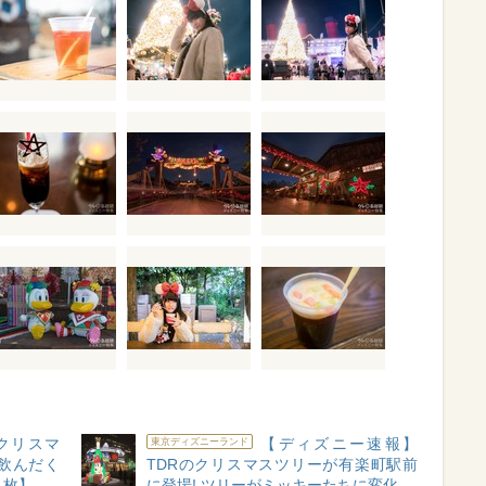
6クリスマ
【ディズニー速報】
東京ディズニーランド
 飲んだく
TDRのクリスマスツリーが有楽町駅前
1枚】
に登場! ツリーがミッキーたちに変化