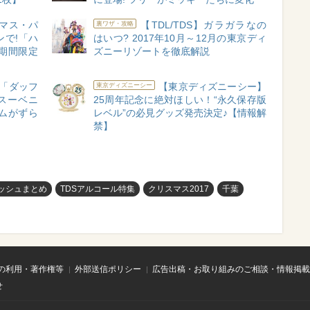
スマス・パ
【TDL/TDS】ガラガラなの
裏ワザ・攻略
で!「ハ
はいつ? 2017年10月～12月の東京ディ
期間限定
ズニーリゾートを徹底解説
「ダッフ
【東京ディズニーシー】
東京ディズニーシー
スーベニ
25周年記念に絶対ほしい！“永久保存版
ムがずら
レベル”の必見グッズ発売決定♪【情報解
禁】
ッシュまとめ
TDSアルコール特集
クリスマス2017
千葉
の利用・著作権等
外部送信ポリシー
広告出稿・お取り組みのご相談・情報掲載
せ