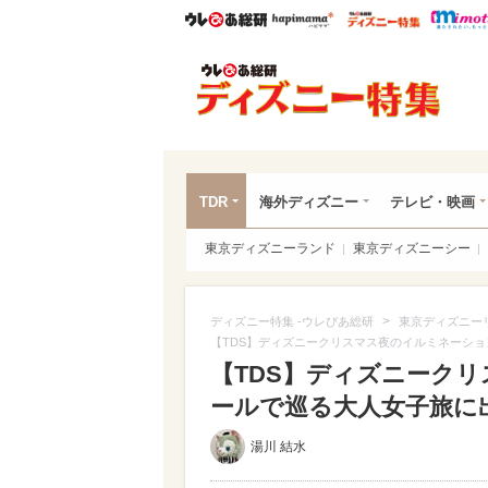
ウレぴあ総研
ハピママ*
ウレぴあ
ディ
TDR
海外ディズニー
テレビ・映画
東京ディズニーランド
東京ディズニーシー
>
ディズニー特集 -ウレぴあ総研
東京ディズニー
【TDS】ディズニークリスマス夜のイルミネーシ
【TDS】ディズニーク
ールで巡る大人女子旅に出か
湯川 結水