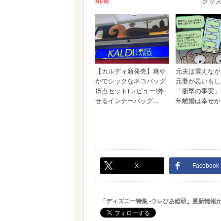
X
Facebook
「ディズニー特集 -ウレぴあ総研」更新情報