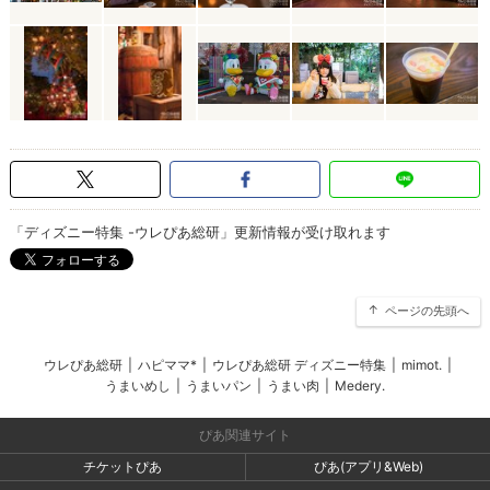
「ディズニー特集 -ウレぴあ総研」更新情報が受け取れます
ページの先頭へ
ウレぴあ総研
|
ハピママ*
|
ウレぴあ総研 ディズニー特集
|
mimot.
|
うまいめし
|
うまいパン
|
うまい肉
|
Medery.
ぴあ関連サイト
チケットぴあ
ぴあ(アプリ&Web)