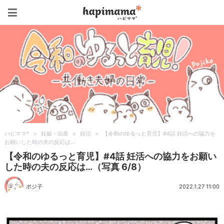
ハピママ*
ハピママ*
>
妊娠・出産
>
妊活
>
【令和のゆるっと育児】#4話 妊活への協力を
お願いした時の夫の反応は…
【令和のゆるっと育児】#4話 妊活への協力をお願い
した時の夫の反応は…（写真 6/8）
ポジ子
2022.1.27 11:00