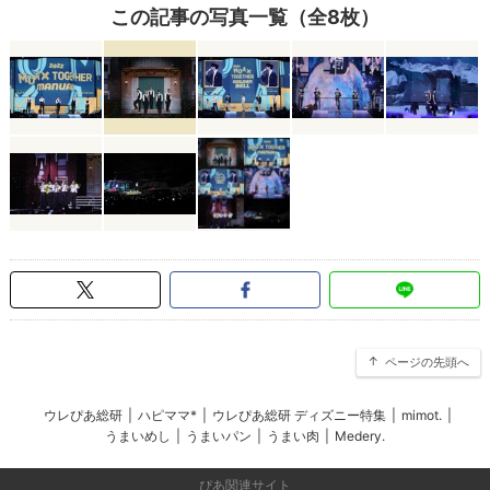
この記事の写真一覧（全8枚）
ページの先頭へ
ウレぴあ総研
|
ハピママ*
|
ウレぴあ総研 ディズニー特集
|
mimot.
|
うまいめし
|
うまいパン
|
うまい肉
|
Medery.
ぴあ関連サイト