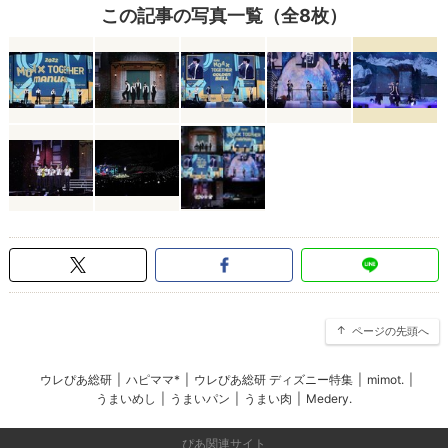
この記事の写真一覧（全8枚）
ページの先頭へ
ウレぴあ総研
|
ハピママ*
|
ウレぴあ総研 ディズニー特集
|
mimot.
|
うまいめし
|
うまいパン
|
うまい肉
|
Medery.
ぴあ関連サイト