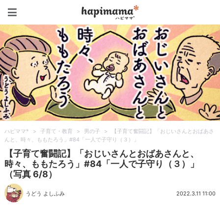
ハピママ*
ハピママ*
>
子育て・教育
>
男の子
>
【子育て奮闘記】「おじいさんとおばあさ
んと、時々、ももたろう」#84「一人で子守り（３）」
【子育て奮闘記】「おじいさんとおばあさんと、
時々、ももたろう」#84「一人で子守り（３）」
（写真 6/8）
うどう よしふみ
2022.3.11 11:00