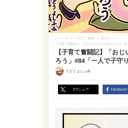
>
>
>
ハピママ*
子育て・教育
男の子
【子育て奮闘記】「おじいさんとおばあさんと、時
【子育て奮闘記】「おじ
ろう」#84「一人で子守り
うどう よしふみ
Xでシェア
Faceboo