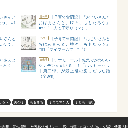
いさんと
【子育て奮闘記】「おじいさんと
男の子
う」 #1
おばあさんと、時々、ももたろう」
#83「一人で子守り（２）」
いさんと
【子育て奮闘記】「おじいさんと
男の子
たろう」
おばあさんと、時々、ももたろう」
#81「マイブームで…“ゴミ”」
いさんと
【シナモロール】健気でかわいい
食生活
たろう」
シナモンが刺さる…！「ハッピーセッ
ト第二弾」が最上級の癒しだった話
（全3種）
たろう
男の子
ももまち
子育てマンガ
子ども_1歳
の利用・著作権等
外部送信ポリシー
広告出稿・お取り組みのご相談・情報掲載