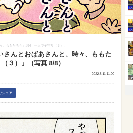
3
4
々、ももたろう」#84「一人で子守り（３）」
いさんとおばあさんと、時々、ももた
（３）」（写真 8/8）
5
2022.3.11 11:00
kでシェア