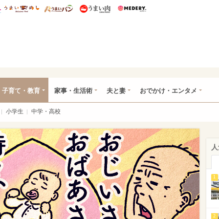
総研 ディズニー特集
mimot.
うまいめし
うまいパン
うまい肉
Medery.
ママ*
子育て・教育
家事・生活術
夫と妻
おでかけ・エンタメ
小学生
中学・高校
人
1
2