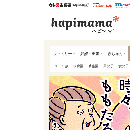
ウレぴあ総研
ハピママ*
ウレぴあ
ハピ
ファミリー
妊娠・出産
赤ちゃん
１〜３歳
保育園
幼稚園
男の子
女の子