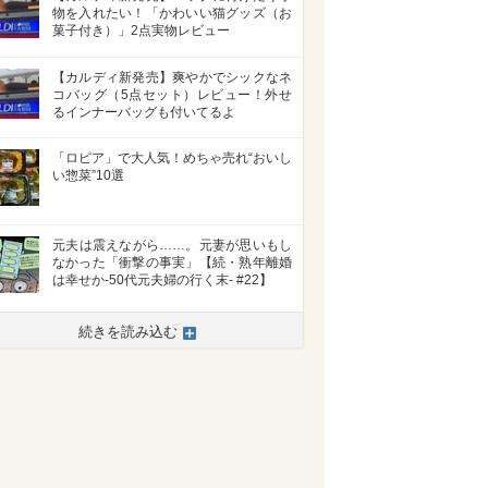
物を入れたい！「かわいい猫グッズ（お
菓子付き）」2点実物レビュー
【カルディ新発売】爽やかでシックなネ
コバッグ（5点セット）レビュー！外せ
るインナーバッグも付いてるよ
「ロピア」で大人気！めちゃ売れ“おいし
い惣菜”10選
元夫は震えながら……。元妻が思いもし
なかった「衝撃の事実」【続・熟年離婚
は幸せか-50代元夫婦の行く末- #22】
続きを読み込む