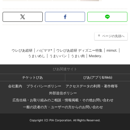
ページの先頭へ
ウレぴあ総研
|
ハピママ*
|
ウレぴあ総研 ディズニー特集
|
mimot.
|
うまいめし
|
うまいパン
|
うまい肉
|
Medery.
ぴあ関連サイト
チケットぴあ
ぴあ(アプリ&Web)
会社案内
プライバシーポリシー
アクセスデータの利用・著作権等
外部送信ポリシー
広告出稿・お取り組みのご相談・情報掲載・その他お問い合わせ
一般の読者の方・ユーザーの方からのお問い合わせ
Copyright (C) PIA Corporation. All Rights Reserved.