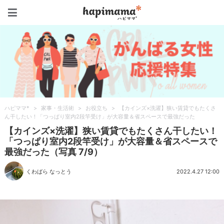
ハピママ*
ハピママ*
>
家事・生活術
>
お役立ち
>
【カインズ×洗濯】狭い賃貸でもたくさ
ん干したい！「つっぱり室内2段竿受け」が大容量＆省スペースで最強だった
【カインズ×洗濯】狭い賃貸でもたくさん干したい！
「つっぱり室内2段竿受け」が大容量＆省スペースで
最強だった（写真 7/9）
くわばら なっとう
2022.4.27 12:00