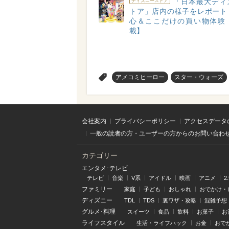
「日本最大ディ
ディズニーストア
トア」店内の様子をレポート
心＆ここだけの買い物体験
載】
>
アメコミヒーロー
スター・ウォーズ
会社案内
プライバシーポリシー
アクセスデータ
一般の読者の方・ユーザーの方からのお問い合わ
カテゴリー
エンタメ･テレビ
テレビ
音楽
V系
アイドル
映画
アニメ
2
ファミリー
家庭
子ども
おしゃれ
おでかけ・
ディズニー
TDL
TDS
裏ワザ・攻略
混雑予想
グルメ･料理
スイーツ
食品
飲料
お菓子
お
ライフスタイル
生活・ライフハック
お金
おで