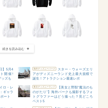
続きを読み込む
日】5月4
スター・ウォーズエリ
海外ディズニーパーク
ト開催!
アがディズニーランド史上最大規模で
グッズも
誕生！アトラクション最速レポ
イロ・レ
【美女と野獣“魔法のも
東京ディズニーランド
ズ：ギャラ
のがたり”】海外パークも撮影するフォ
レポート
トグラファーはどう撮った？見どころ
ベスト5