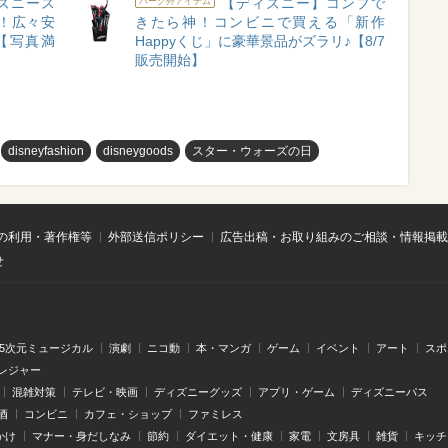
ズニース
【ディズニー】コンプで
パーク外アイテム
！広々安
きたら神！コンビニで買える「新作
【写真満
Happyくじ」に豪華景品がズラリ♪【8/7
販売開始】
disneyfashion
disneygoods
スター・ウォーズの日
の利用・著作権等
外部送信ポリシー
広告出稿・お取り組みのご相談・情報掲載
せ
.5次元ミュージカル
演劇
ニコ動
本・マンガ
ゲーム
イベント
アート
スポ
レジャー
混雑対策
テレビ・映画
ディズニーグッズ
アプリ・ゲーム
ディズニーパス
酒
コンビニ
カフェ・ショップ
ファミレス
かけ
マナー・身だしなみ
節約
ダイエット・健康
家電
文房具
雑貨
キッチ