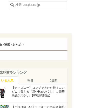
集･連載･まとめ
気記事ランキング
いま人気
昨日
1週間
【ディズニー】コンプできたら神！コン
ビニで買える「新作Happyくじ」に豪華
景品がズラリ♪【8/7販売開始】
【これは欲しい】ミッキーたちが道頓堀