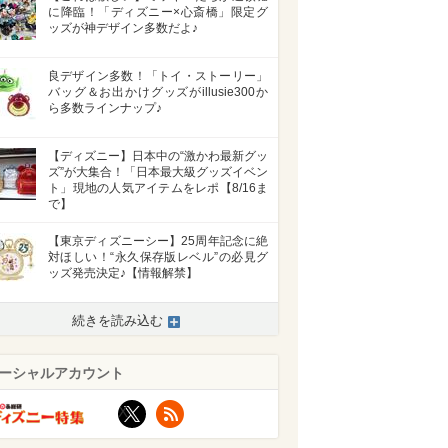
に降臨！「ディズニー×心斎橋」限定グ
ッズが神デザイン多数だよ♪
良デザイン多数！「トイ・ストーリー」
バッグ＆お出かけグッズがillusie300か
ら多数ラインナップ♪
【ディズニー】日本中の“激かわ最新グッ
ズ”が大集合！「日本最大級グッズイベン
ト」現地の人気アイテムをレポ【8/16ま
で】
【東京ディズニーシー】25周年記念に絶
対ほしい！“永久保存版レベル”の必見グ
ッズ発売決定♪【情報解禁】
続きを読み込む
ーシャルアカウント
X
RSS