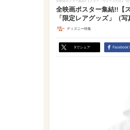
全映画ポスター集結!!【スター・ウォーズの日】“
全映画ポスター集結!!【
「限定レアグッズ」（写真 
ディズニー特集
Xでシェア
Faceboo