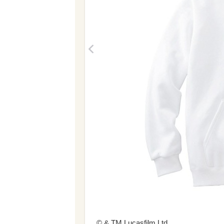
<
© & TM Lucasfilm Ltd.