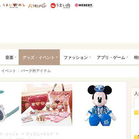
総研 ディズニー特集
mimot.
うまいめし
うまいパン
うまい肉
Medery.
ズニー特集 -ウレぴあ総研
音楽
グッズ・イベント
ファッション
アプリ・ゲーム
特
イベント
パーク外アイテム
人
1
>
>
ズ・イベント
ディズニーストア
2