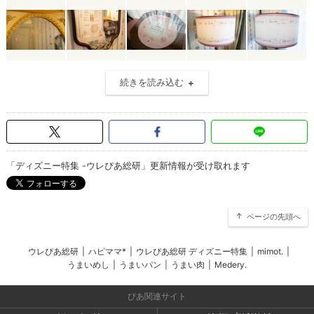
続きを読み込む
「ディズニー特集 -ウレぴあ総研」更新情報が受け取れます
ページの先頭へ
ウレぴあ総研
|
ハピママ*
|
ウレぴあ総研 ディズニー特集
|
mimot.
|
うまいめし
|
うまいパン
|
うまい肉
|
Medery.
ぴあ関連サイト