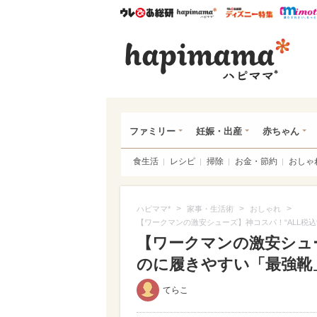
ウレぴあ総研
ハピママ*
ウレぴあ
ハピ
ファミリー
妊娠・出産
赤ちゃん
食生活
レシピ
掃除
お金・節約
おしゃ
>
>
>
ハピママ*
家事・生活術
おしゃれ
【ワークマンの激安シューズ】神コスパ！“ALL税込
【ワークマンの激安シュー
のに履きやすい「最強靴」
てらこ