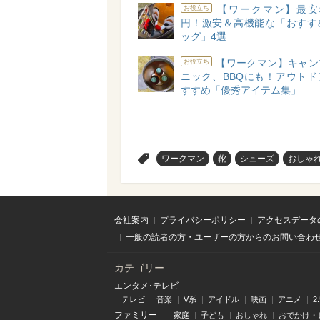
【ワークマン】最安税
お役立ち
円！激安＆高機能な「おすす
ッグ」4選
【ワークマン】キャン
お役立ち
ニック、BBQにも！アウトド
すすめ「優秀アイテム集」
>
ワークマン
靴
シューズ
おしゃ
会社案内
プライバシーポリシー
アクセスデータ
一般の読者の方・ユーザーの方からのお問い合わ
カテゴリー
エンタメ･テレビ
テレビ
音楽
V系
アイドル
映画
アニメ
2
ファミリー
家庭
子ども
おしゃれ
おでかけ・