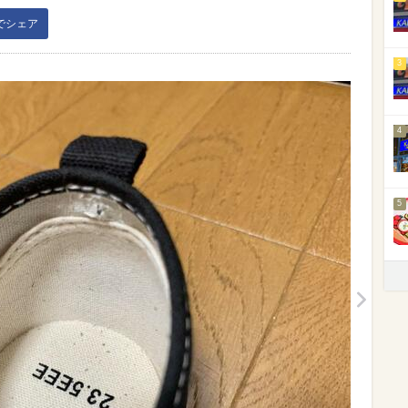
kでシェア
3
4
5