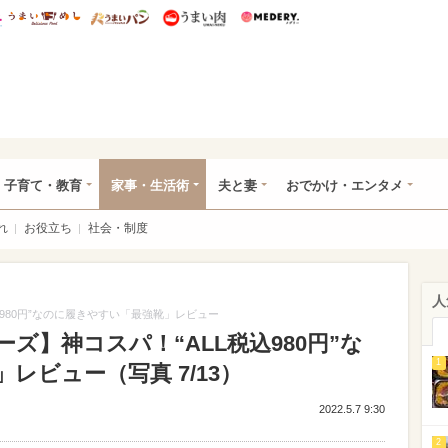
総研 ディズニー特集
mimot.
うまいめし
うまいパン
うまい肉
Medery.
ママ*
子育て・教育
家事・生活術
夫と妻
おでかけ・エンタメ
れ
お役立ち
社会・制度
人
980円”なのに履きやすい「最強靴」レビュー
ズ】神コスパ！“ALL税込980円”な
1
レビュー（写真 7/13）
2022.5.7 9:30
2