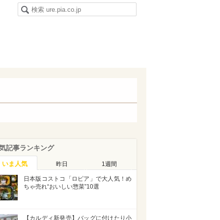
気記事ランキング
いま人気
昨日
1週間
日本版コストコ「ロピア」で大人気！め
ちゃ売れ“おいしい惣菜”10選
【カルディ新発売】バッグに付けたり小