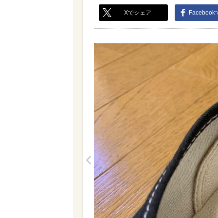
Xでシェア
Faceboo
<