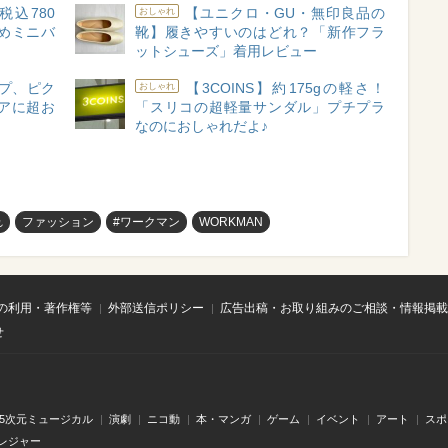
込780
【ユニクロ・GU・無印良品の
おしゃれ
めミニバ
靴】履きやすいのはどれ？「新作フラ
ットシューズ」着用レビュー
プ、ピク
【3COINS】約175gの軽さ！
おしゃれ
アに超お
「スリコの超軽量サンダル」プチプラ
なのにおしゃれだよ♪
れ
ファッション
#ワークマン
WORKMAN
の利用・著作権等
外部送信ポリシー
広告出稿・お取り組みのご相談・情報掲載
せ
.5次元ミュージカル
演劇
ニコ動
本・マンガ
ゲーム
イベント
アート
スポ
レジャー