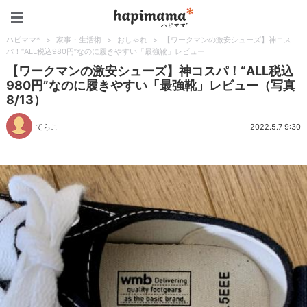
ハピママ*
ハピママ*
>
家事・生活術
>
おしゃれ
>
【ワークマンの激安シューズ】神コス
パ！“ALL税込980円”なのに履きやすい「最強靴」レビュー
【ワークマンの激安シューズ】神コスパ！“ALL税込
980円”なのに履きやすい「最強靴」レビュー（写真
8/13）
てらこ
2022.5.7 9:30