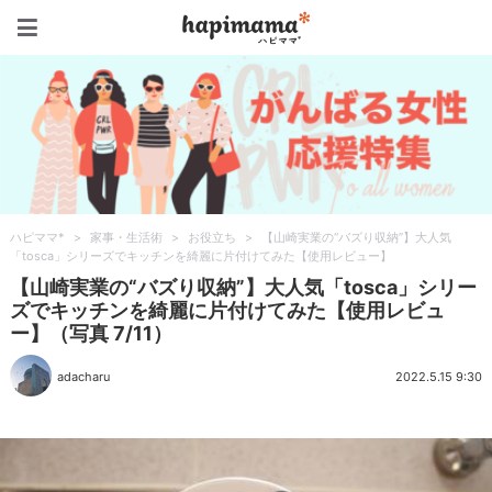
ハピママ*
ハピママ*
>
家事・生活術
>
お役立ち
>
【山崎実業の“バズり収納”】大人気
「tosca」シリーズでキッチンを綺麗に片付けてみた【使用レビュー】
【山崎実業の“バズり収納”】大人気「tosca」シリー
ズでキッチンを綺麗に片付けてみた【使用レビュ
ー】（写真 7/11）
adacharu
2022.5.15 9:30