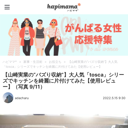
ハピママ*
ハピママ*
>
家事・生活術
>
お役立ち
>
【山崎実業の“バズり収納”】大人気
「tosca」シリーズでキッチンを綺麗に片付けてみた【使用レビュー】
【山崎実業の“バズり収納”】大人気「tosca」シリー
ズでキッチンを綺麗に片付けてみた【使用レビュ
ー】（写真 9/11）
adacharu
2022.5.15 9:30