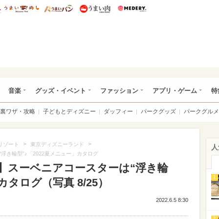
総研 ディズニー特集
mimot.
うまいめし
うまいパン
うまい肉
Medery.
ズニー特集 -ウレぴあ総研
音楽
グッズ・イベント
ファッション
アプリ・ゲーム
特
裏ワザ・攻略
子どもとディズニー
ダッフィー
パークグッズ
パークグルメ
>
>
リゾート
東京ディズニーランド
人
き輪型”♪「2022夏メニュー」カタログ
】スーベニアコースターは“浮き輪
1
カタログ（写真 8/25）
2022.6.5 8:30
2