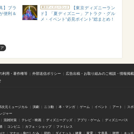
具】ブラ
【東京ディズニーラン
東京ディズニーランド
が便利＆
ド】「夏ディズニー」アトラク・グル
メ・イベント“必見ポイント”総まとめ！
ニア
の利用・著作権等
外部送信ポリシー
広告出稿・お取り組みのご相談・情報掲載
せ
.5次元ミュージカル
演劇
ニコ動
本・マンガ
ゲーム
イベント
アート
スポ
レジャー
混雑対策
テレビ・映画
ディズニーグッズ
アプリ・ゲーム
ディズニーパス
酒
コンビニ
カフェ・ショップ
ファミレス
かけ
マナー・身だしなみ
節約
ダイエット・健康
家電
文房具
雑貨
キッチ