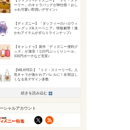
【サマンサ×ディズニー】「トイ・スト
ーリー」のキャラバッグが神仕様！おし
ゃれ可愛い即買いデザイン♪
【ディズニー】「ダッフィーのハロウィ
ーングッズ&スーベニア」情報解禁！激
かわアイテムがずらりラインナップ♪
【キャンドゥ】新作「ディズニー便利グ
ッズ」が激安！110円ぷっくりシール、
330円ポーチなど充実♪
【MILKFED.】『トイ・ストーリー5』人
気キャラが激かわアパレルに！全部ほし
くなる良デザイン多数
続きを読み込む
>
ーシャルアカウント
X
RSS