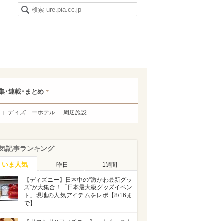
集･連載･まとめ
ディズニーホテル
周辺施設
気記事ランキング
いま人気
昨日
1週間
【ディズニー】日本中の“激かわ最新グッ
ズ”が大集合！「日本最大級グッズイベン
ト」現地の人気アイテムをレポ【8/16ま
で】