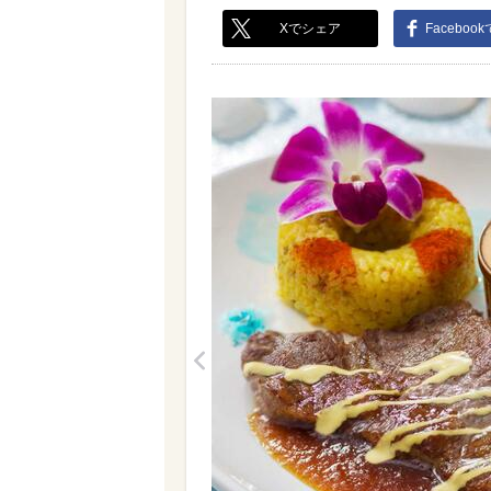
Xでシェア
Faceboo
<