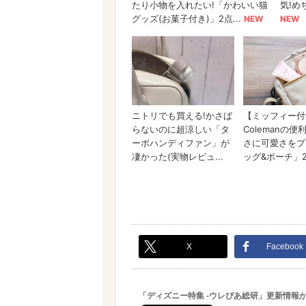
X
Facebook
「ディズニー特集 -ウレぴあ総研」更新情報