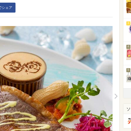
kでシェア
3
4
5
ソ