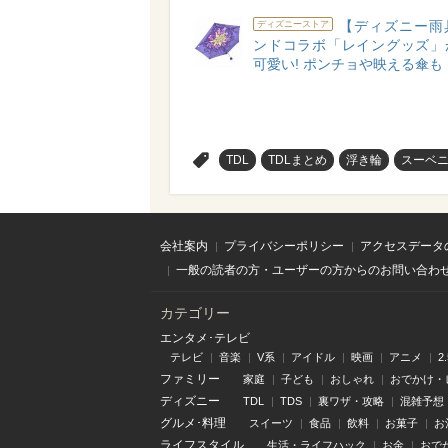
【ディズニー雨
ディズニーストア
ンドコラボ「レイングッズ」
可愛い! ポンチョや映える傘も
>
TDL
TDLまとめ
浮き輪
スーベ
会社案内
プライバシーポリシー
アクセスデータ
一般の読者の方・ユーザーの方からのお問い合わ
カテゴリー
エンタメ･テレビ
テレビ
音楽
V系
アイドル
映画
アニメ
2
ファミリー
家庭
子ども
おしゃれ
おでかけ・
ディズニー
TDL
TDS
裏ワザ・攻略
混雑予想
グルメ･料理
スイーツ
食品
飲料
お菓子
お
ライフスタイル
生活・ライフハック
お金
おで