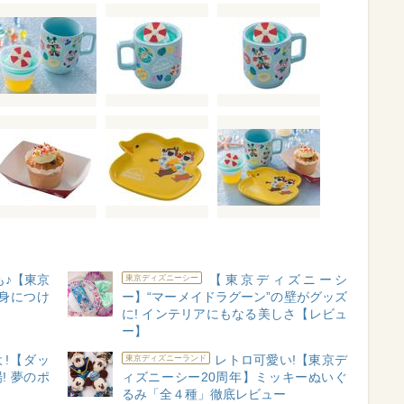
も♪【東京
【東京ディズニーシ
東京ディズニーシー
身につけ
ー】“マーメイドラグーン”の壁がグッズ
に! インテリアにもなる美しさ【レビュ
ー】
!【ダッ
レトロ可愛い!【東京デ
東京ディズニーランド
! 夢のポ
ィズニーシー20周年】ミッキーぬいぐ
るみ「全４種」徹底レビュー