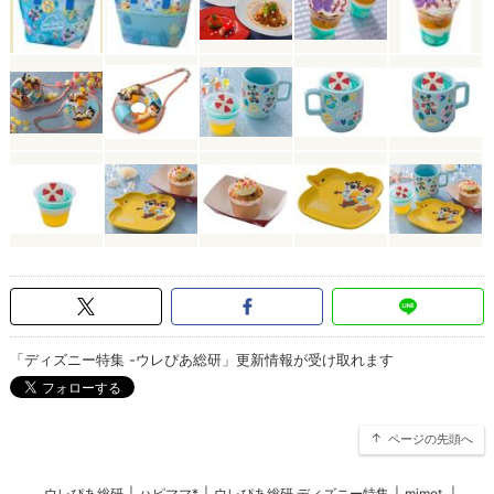
「ディズニー特集 -ウレぴあ総研」更新情報が受け取れます
ページの先頭へ
ウレぴあ総研
|
ハピママ*
|
ウレぴあ総研 ディズニー特集
|
mimot.
|