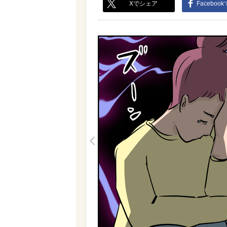
Xでシェア
Faceboo
<