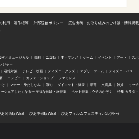
の利用・著作権等
外部送信ポリシー
広告出稿・お取り組みのご相談・情報掲載
せ
.5次元ミュージカル
演劇
ニコ動
本・マンガ
ゲーム
イベント
アート
スポ
レジャー
混雑対策
テレビ・映画
ディズニーグッズ
アプリ・ゲーム
ディズニーパス
酒
コンビニ
カフェ・ショップ
ファミレス
かけ
マナー・身だしなみ
節約
ダイエット・健康
家電
文房具
雑貨
キッチ
〜シェアしたくなる〜 至福な体験・旅特集
ペット特集：ウチのかぞく
特集 カラダ
ぴあ関⻄版WEB
ぴあ中部版WEB
ぴあフィルムフェスティバル(PFF)