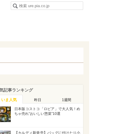
気記事ランキング
いま人気
昨日
1週間
日本版コストコ「ロピア」で大人気！め
ちゃ売れ“おいしい惣菜”10選
【カルディ新発売】バッグに付けたり小