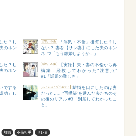
した？し
「浮気・不倫」後悔した？し
浮気・不倫
夫のホン
ない？ 妻を【サレ妻】にした夫のホン
ネ #2「もう離婚しようか…」
した？し
【実録】夫・妻の不倫から再
浮気・不倫
夫のホン
構築…経験してわかった“注意点”
#1「話題の難しさ」
いでする
離婚を口にしたのは妻
ストレス・ダイエット
に成功」し
だった…。“再構築”を選んだ夫たちのそ
の後のリアル #3「別居してわかったこ
と」
離婚
不倫相手
サレ妻