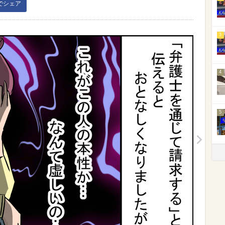
kでシェア
3
4
5