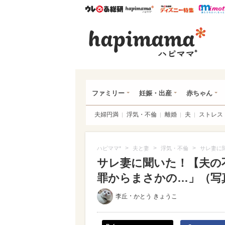
ウレぴあ総研
ハピママ*
ウレぴあ
ハピ
ファミリー
妊娠・出産
赤ちゃん
夫婦円満
浮気・不倫
離婚
夫
ストレス
>
>
>
ハピママ*
夫と妻
浮気・不倫
サレ妻に
サレ妻に聞いた！【夫の不
罪からまさかの…」（写真 
・
李丘
かとう きょうこ