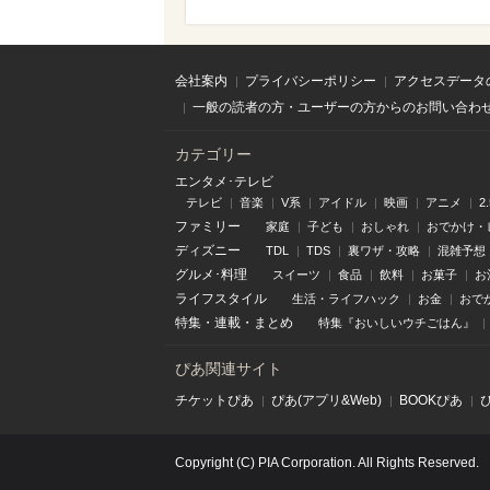
会社案内
プライバシーポリシー
アクセスデータ
一般の読者の方・ユーザーの方からのお問い合わ
カテゴリー
エンタメ･テレビ
テレビ
音楽
V系
アイドル
映画
アニメ
2
ファミリー
家庭
子ども
おしゃれ
おでかけ・
ディズニー
TDL
TDS
裏ワザ・攻略
混雑予想
グルメ･料理
スイーツ
食品
飲料
お菓子
お
ライフスタイル
生活・ライフハック
お金
おで
特集
・
連載
・
まとめ
特集『おいしいウチごはん』
ぴあ関連サイト
チケットぴあ
ぴあ(アプリ&Web)
BOOKぴあ
Copyright (C) PIA Corporation. All Rights Reserved.