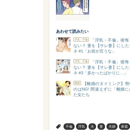
あわせて読みたい
「浮気・不倫」後悔
浮気・不倫
ない？ 妻を【サレ妻】にした
ネ #1「お前が言うな」
「浮気・不倫」後悔
浮気・不倫
ない？ 妻を【サレ妻】にした
ネ #3「多かったばかりに…」
【離婚のタイミング】勢
離婚
のはNG! 間違えずに「離婚
た女たち
>
不倫
浮気
夫
妻
夫婦
家庭