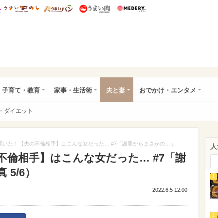
総研 ディズニー特集
mimot.
うまいめし
うまいパン
うまい肉
Medery.
ママ*
子育て・教育
家事・生活術
夫と妻
おでかけ・エンタメ
・ダイエット
聞いた！【夫の不倫相手】はこんな女だった… #7「謝罪からまさかの…」
人
倫相手】はこんな女だった… #7「謝
5/6）
1
2022.6.5 12:00
2