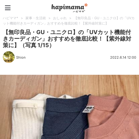
ハピママ*
ハピママ*
>
家事・生活術
>
おしゃれ
>
【無印良品・GU・ユニクロ】の「UVカ
ット機能付きカーディガン」おすすめを徹底比較！【紫外線対策に】
【無印良品・GU・ユニクロ】の「UVカット機能付
きカーディガン」おすすめを徹底比較！【紫外線対
策に】（写真 1/15）
Shion
2022.6.14 12:00