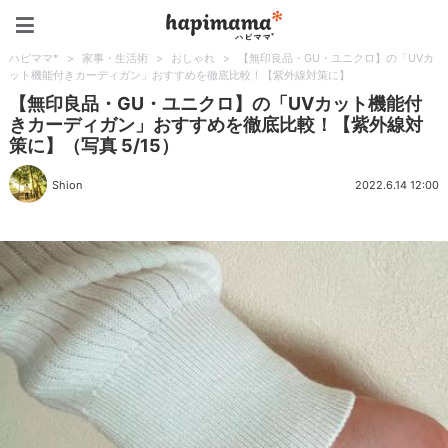
ハピママ*
ハピママ*
>
家事・生活術
>
おしゃれ
>
【無印良品・GU・ユニクロ】の「UVカ
ット機能付きカーディガン」おすすめを徹底比較！【紫外線対策に】
【無印良品・GU・ユニクロ】の「UVカット機能付
きカーディガン」おすすめを徹底比較！【紫外線対
策に】（写真 5/15）
Shion
2022.6.14 12:00