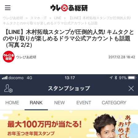
ウレぴあ総研（うれぴあ）
ウレぴあ総研
>
スマホ・IT
>
LINE
>
【LINE】木村拓哉スタンプが圧倒的人気!
キムタクとのやり取りが楽しめるドラマ公式アカウントも話題
【LINE】木村拓哉スタンプが圧倒的人気! キムタクと
のやり取りが楽しめるドラマ公式アカウントも話題
（写真 2/2）
ウレぴあ総研
2017.12.28 18:42