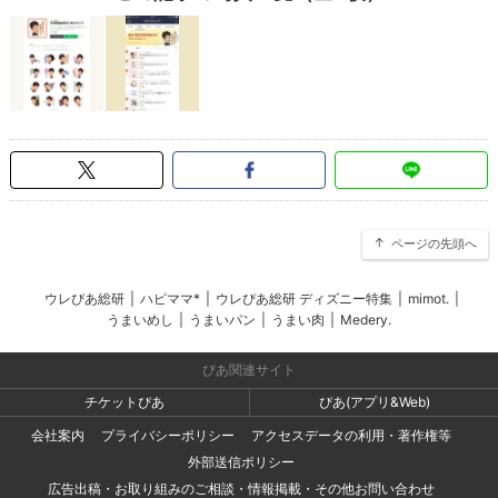
ページの先頭へ
ウレぴあ総研
|
ハピママ*
|
ウレぴあ総研 ディズニー特集
|
mimot.
|
うまいめし
|
うまいパン
|
うまい肉
|
Medery.
ぴあ関連サイト
チケットぴあ
ぴあ(アプリ&Web)
会社案内
プライバシーポリシー
アクセスデータの利用・著作権等
外部送信ポリシー
広告出稿・お取り組みのご相談・情報掲載・その他お問い合わせ