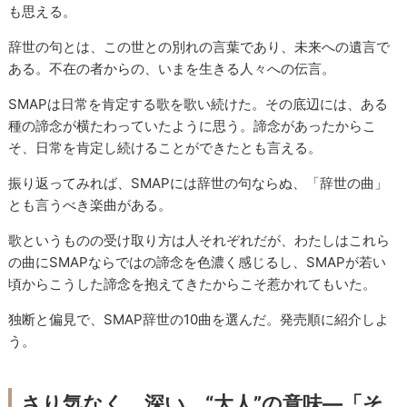
も思える。
辞世の句とは、この世との別れの言葉であり、未来への遺言で
ある。不在の者からの、いまを生きる人々への伝言。
SMAPは日常を肯定する歌を歌い続けた。その底辺には、ある
種の諦念が横たわっていたように思う。諦念があったからこ
そ、日常を肯定し続けることができたとも言える。
振り返ってみれば、SMAPには辞世の句ならぬ、「辞世の曲」
とも言うべき楽曲がある。
歌というものの受け取り方は人それぞれだが、わたしはこれら
の曲にSMAPならではの諦念を色濃く感じるし、SMAPが若い
頃からこうした諦念を抱えてきたからこそ惹かれてもいた。
独断と偏見で、SMAP辞世の10曲を選んだ。発売順に紹介しよ
う。
さり気なく、深い、“大人”の意味―「そ