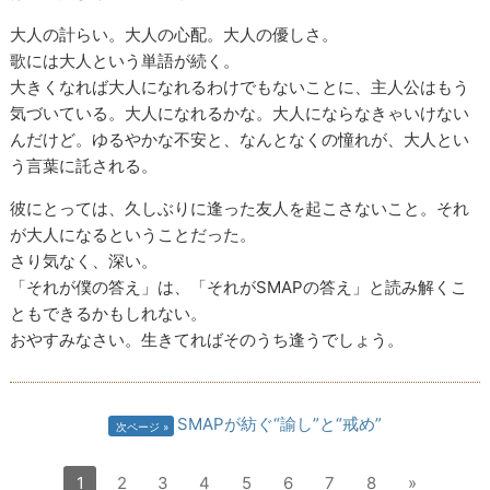
大人の計らい。大人の心配。大人の優しさ。
歌には大人という単語が続く。
大きくなれば大人になれるわけでもないことに、主人公はもう
気づいている。大人になれるかな。大人にならなきゃいけない
んだけど。ゆるやかな不安と、なんとなくの憧れが、大人とい
う言葉に託される。
彼にとっては、久しぶりに逢った友人を起こさないこと。それ
が大人になるということだった。
さり気なく、深い。
「それが僕の答え」は、「それがSMAPの答え」と読み解くこ
ともできるかもしれない。
おやすみなさい。生きてればそのうち逢うでしょう。
SMAPが紡ぐ“諭し”と“戒め”
次ページ
1
2
3
4
5
6
7
8
»