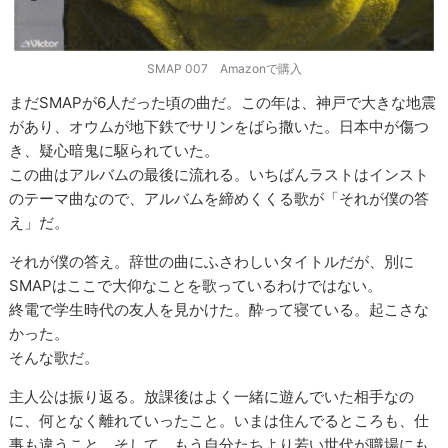
SMAP 007 Amazonで購入
まだSMAPが6人だった頃の曲だ。この年は、神戸で大きな地震
があり、オウムが地下鉄でサリンをばら撒いた。日本中が傷つ
き、疑心暗鬼に駆られていた。
この曲はアルバムの最後に流れる。いちばんラストはインスト
のテーマ曲なので、アルバムを締めくくる歌が「それが僕の答
え」だ。
それが僕の答え。辞世の曲にふさわしいタイトルだが、別に
SMAPはここで大仰なことを歌っているわけではない。
終電で学生時代の友人を見かけた。酔って寝ている。起こさな
かった。
そんな歌だ。
主人公は振り返る。放課後はよく一緒に遊んでいた相手なの
に、何となく離れていったこと。いまは住んでるところも、仕
事も違うこと。そして、もう自分たちより若い世代が職場にも