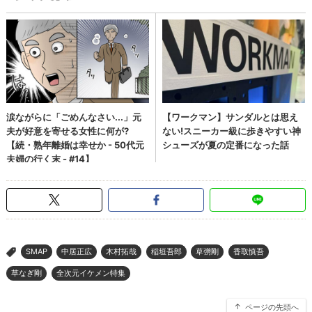
SMAP
中居正広
木村拓哉
稲垣吾郎
草彅剛
香取慎吾
>
草なぎ剛
全次元イケメン特集
ページの先頭へ