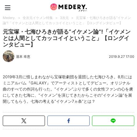
Medery.
Medery.
>
全次元イケメン特集
>
3次元
>
元宝塚・七海ひろきが語る“イケメン
論”!「イケメンとは人間としてカッコイイということ」【ロングインタビュー】
元宝塚・七海ひろきが語る“イケメン論”!「イケメン
とは人間としてカッコイイということ」【ロングイ
ンタビュー】
瀧本 幸恵
2019.9.27 17:00
2019年3月に惜しまれながら宝塚歌劇団を退団した七海ひろき。8月には
ミニアルバム『GALAXY』でアーティストとしてデビュー。オリジナル
曲のすべての作詞も行った。“イケメン”ぶりで多くの女性ファンの心を虜
にしてきた七海に、“イケメン”を演じてきたからこその“イケメン論”を展
開してもらう。七海の考える“イケメン7ヵ条”とは？