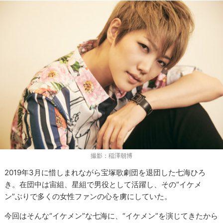
撮影：稲澤朝博
2019年3月に惜しまれながら宝塚歌劇団を退団した七海ひろ
き。在団中は宙組、星組で男役として活躍し、その“イケメ
ン”ぶりで多くの女性ファンの心を虜にしていた。
今回はそんな“イケメン”な七海に、“イケメン”を演じてきたから