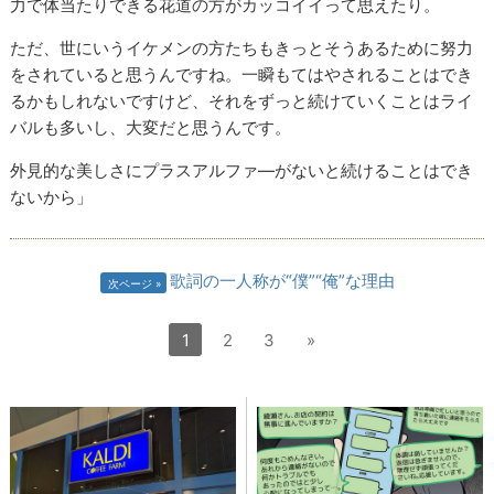
力で体当たりできる花道の方がカッコイイって思えたり。
ただ、世にいうイケメンの方たちもきっとそうあるために努力
をされていると思うんですね。一瞬もてはやされることはでき
るかもしれないですけど、それをずっと続けていくことはライ
バルも多いし、大変だと思うんです。
外見的な美しさにプラスアルファ―がないと続けることはでき
ないから」
歌詞の一人称が“僕”“俺”な理由
次ページ
1
2
3
»