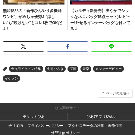
全次元イケメン特集
七海ひろき
宝塚
音楽
メジャーデビュー
>
イケメン
ページの先頭へ
ぴあ関連サイト
チケットぴあ
ぴあ(アプリ&Web)
会社案内
プライバシーポリシー
アクセスデータの利用・著作権等
外部送信ポリシー