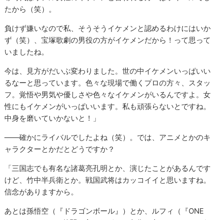
たから（笑）。
負けず嫌いなので私、そうそうイケメンと認めるわけにはいか
ず（笑）、宝塚歌劇の男役の方がイケメンだから！って思って
いましたね。
今は、見方がだいぶ変わりました。世の中イケメンいっぱいい
るなーと思っています。色々な現場で働くプロの方々、スタッ
フ。覚悟や男気や優しさや色々なイケメンがいるんですよ。女
性にもイケメンがいっぱいいます。私も頑張らないとですね。
中身を磨いていかないと！」
――確かにライバルでしたよね（笑）。では、アニメとかのキ
ャラクターとかだとどうですか？
「三国志でも有名な諸葛亮孔明とか、演じたことがあるんです
けど、竹中半兵衛とか。戦国武将はカッコイイと思いますね。
信念がありますから。
あとは孫悟空（『ドラゴンボール』）とか、ルフィ（『ONE