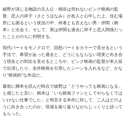
綾野が演じる物語の主人公・栩谷は売れないピンク映画の監
督。恋人の祥子（さとうほなみ）が友人と心中した上、住む場
所にも困るという状況の中、何者とも言えない男・伊関（柄
本）と出会う。そして、実は伊関も過去に祥子と恋人関係だっ
たことがのちに判明する。
現代パートをモノクロで、回想パートをカラーで見せるという
手法で、希望があった過去と、どうにもならない現実と向き合
う現在との対比を見せるところや、ピンク映画の監督が本人役
で出演したり、名作映画を引用したシーンを入れるなど、かな
り“映画的”な作品だ。
最初に脚本を読んだ時点で綾野は「どうやっても映画になる」
と感じたと言い、柄本は「いち映画ファンとしてやらなくては
いけない仕事でした」と明言する本作に対して、二人はどのよ
うに向き合ったのか。現場を振り返りながらじっくりと語って
もらった。