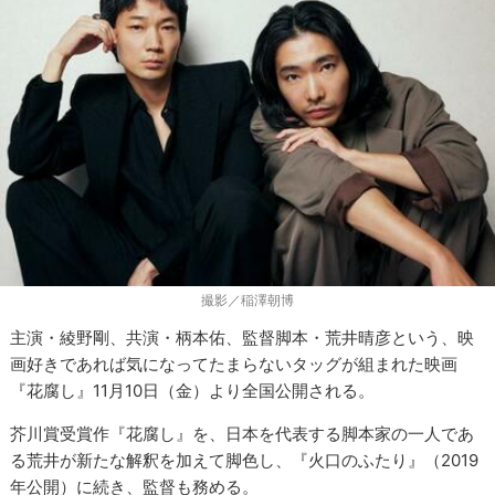
撮影／稲澤朝博
主演・綾野剛、共演・柄本佑、監督脚本・荒井晴彦という、映
画好きであれば気になってたまらないタッグが組まれた映画
『花腐し』11月10日（金）より全国公開される。
芥川賞受賞作『花腐し』を、日本を代表する脚本家の一人であ
る荒井が新たな解釈を加えて脚色し、『火口のふたり』（2019
年公開）に続き、監督も務める。