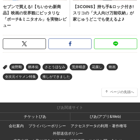
綾野剛
柄本佑
さとうほなみ
荒井晴彦
花腐し
映画
>
全次元イケメン特集
推しができました
ページの先頭へ
ぴあ関連サイト
チケットぴあ
ぴあ(アプリ&Web)
会社案内
プライバシーポリシー
アクセスデータの利用・著作権等
外部送信ポリシー