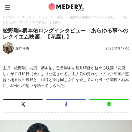
Medery.
Medery.
>
エンタメ・テレビ
>
3次元
>
綾野剛×柄本佑ロングインタビュー「あ
らゆる事へのレクイエム映画」【花腐し】
綾野剛×柄本佑ロングインタビュー「あらゆる事への
レクイエム映画」【花腐し】
瀧本 幸恵
2023.11.9 17:00
主演・綾野剛、共演・柄本佑、監督脚本を荒井晴彦が務める映画『花腐
し』が11月10日（金）より公開される。主人公の売れないピンク映画の監
督・栩谷役の綾野と、栩谷と実は同じ女性を愛していた男・伊関役の柄本
に、本作への想いを語ってもらった。