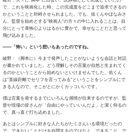
で、これを映画化した時、この完成度をどこまで追求できるの
かということと対峙させられました。でも、佑くんやほなみさ
ん、監督を始めとする“映画人”の方々の中に入れることは、自
分にとって畏怖心よりはるかに豊かで、幸せなことだと思って
飛び込みました。
――「怖い」という想いもあったのですね。
綾野：（脚本に）今まで発声したことがないような会話と対話
が書かれていました。どう理解しその言葉が自然と生まれてく
るのかということから始めないといけませんでした。佑くん
は“直線距離でセリフを言ってみる”ということをシンプルにで
きる人なので、そこがとにかくカッコいいです。
僕は言葉を発するまでにいろんな感情が往来するのですが、監
督や現場の皆さんが「自由にやっていいんだよ」と潔く仰るの
で、真っ直ぐ打ち込めました。
あとはシンプルに好きな人たちがたくさんいる環境だったの
で、できないことだけを自問するのではなく、できること、で