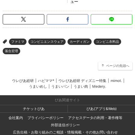
ファミマ
コンビニエンスウェア
カーディガン
コンビニ衣料品
>
落合宏理
ページの先頭へ
ウレぴあ総研
|
ハピママ*
|
ウレぴあ総研 ディズニー特集
|
mimot.
|
うまいめし
|
うまいパン
|
うまい肉
|
Medery.
ぴあ関連サイト
チケットぴあ
ぴあ(アプリ&Web)
会社案内
プライバシーポリシー
アクセスデータの利用・著作権等
外部送信ポリシー
広告出稿・お取り組みのご相談・情報掲載・その他お問い合わせ