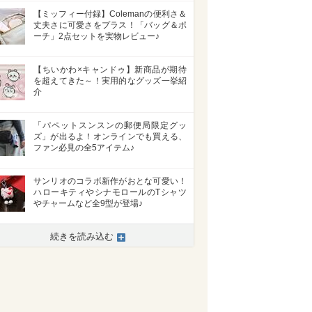
【ミッフィー付録】Colemanの便利さ＆
丈夫さに可愛さをプラス！「バッグ＆ポ
ーチ」2点セットを実物レビュー♪
【ちいかわ×キャンドゥ】新商品が期待
を超えてきた～！実用的なグッズ一挙紹
介
「パペットスンスンの郵便局限定グッ
ズ」が出るよ！オンラインでも買える、
ファン必見の全5アイテム♪
サンリオのコラボ新作がおとな可愛い！
ハローキティやシナモロールのTシャツ
やチャームなど全9型が登場♪
続きを読み込む