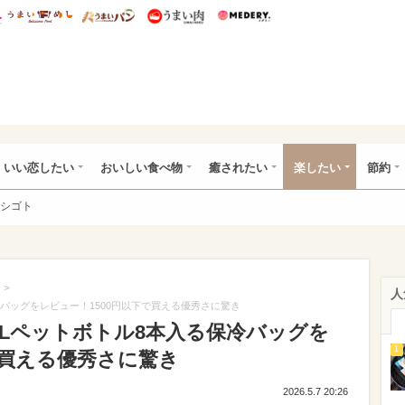
総研 ディズニー特集
mimot.
うまいめし
うまいパン
うまい肉
Medery.
ot.(ミモット)
いい恋したい
おいしい食べ物
癒されたい
楽したい
節約
シゴト
>
人
冷バッグをレビュー！1500円以下で買える優秀さに驚き
2Lペットボトル8本入る保冷バッグを
1
で買える優秀さに驚き
2026.5.7 20:26