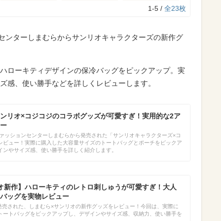
1-5 /
全23枚
ョンセンターしまむらからサンリオキャラクターズの新作グ
ハローキティデザインの保冷バッグをピックアップ。実
ズ感、使い勝手などを詳しくレビューします。
ンリオ×コジコジのコラボグッズが可愛すぎ！実用的な2ア
ー
にファッションセンターしまむらから発売された「サンリオキャラクターズ×コ
レビュー！実際に購入した大容量サイズのトートバッグとポーチをピックア
インやサイズ感、使い勝手を詳しく紹介します。
オ新作】ハローキティのレトロ刺しゅうが可愛すぎ！大人
バッグを実物レビュー
）に発売された、しまむら×サンリオの新作グッズをレビュー！今回は、実際に
トートバッグをピックアップし、デザインやサイズ感、収納力、使い勝手を