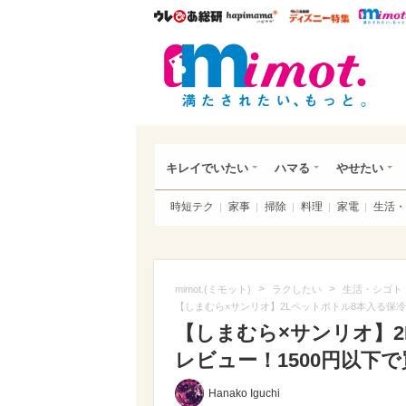
ウレぴあ総研
ハピママ*
ウレぴあ
mim
キレイでいたい
ハマる
やせたい
時短テク
家事
掃除
料理
家電
生活・
>
>
mimot.(ミモット)
ラクしたい
生活・シゴト
【しまむら×サンリオ】2Lペットボトル8本入る保
【しまむら×サンリオ】
レビュー！1500円以下
Hanako Iguchi