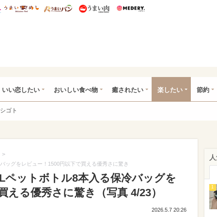
総研 ディズニー特集
mimot.
うまいめし
うまいパン
うまい肉
Medery.
ot.(ミモット)
いい恋したい
おいしい食べ物
癒されたい
楽したい
節約
シゴト
>
人
冷バッグをレビュー！1500円以下で買える優秀さに驚き
2Lペットボトル8本入る保冷バッグを
1
買える優秀さに驚き（写真 4/23）
2026.5.7 20:26