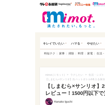
ウレぴあ総研
ハピママ*
ウレぴあ
mim
キレイでいたい
ハマる
やせたい
時短テク
家事
掃除
料理
家電
生活・
>
>
mimot.(ミモット)
ラクしたい
生活・シゴト
【しまむら×サンリオ】2Lペットボトル8本入る保
【しまむら×サンリオ】
レビュー！1500円以下で
Hanako Iguchi