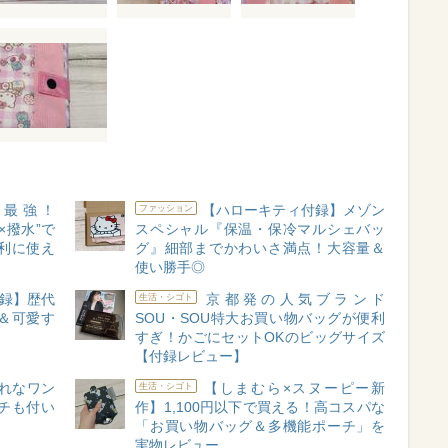
も最強！
【ハローキティ付録】メゾン
ファッション
×撥水”で
スペシャル『保温・保冷マルシェバッ
便利に使え
グ』細部までかわいさ満点！大容量＆
使い勝手◎
録】歴代
京都発の人気ブランド
生活・シゴト
＆可愛す
SOU・SOU特大お買い物バッグが便利
すぎ！かごにセットOKのビッグサイズ
【付録レビュー】
れなワン
【しまむら×スヌーピー新
生活・シゴト
チも付い
作】1,100円以下で買える！高コスパな
】
「お買い物バッグ＆多機能ポーチ」を
実物レビュー