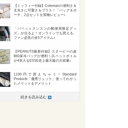
【ミッフィー付録】Colemanの便利さ＆
丈夫さに可愛さをプラス！「バッグ＆ポ
ーチ」2点セットを実物レビュー♪
「パペットスンスンの郵便局限定グッ
ズ」が出るよ！オンラインでも買える、
ファン必見の全5アイテム♪
【PEANUTS最新付録】スヌーピーの超
BIG保冷バッグが便利！2Lペットボトル
が4本入るESSE史上最大級の大容量♪
1100円で買えちゃう！Standard
Products「優秀リュック」使ってわかっ
たメリット＆デメリット
続きを読み込む
>