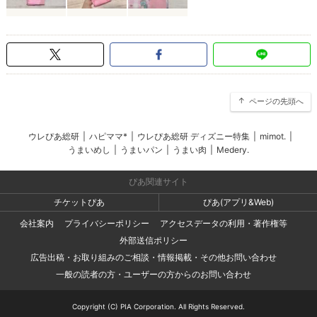
ページの先頭へ
ウレぴあ総研
|
ハピママ*
|
ウレぴあ総研 ディズニー特集
|
mimot.
|
うまいめし
|
うまいパン
|
うまい肉
|
Medery.
ぴあ関連サイト
チケットぴあ
ぴあ(アプリ&Web)
会社案内
プライバシーポリシー
アクセスデータの利用・著作権等
外部送信ポリシー
広告出稿・お取り組みのご相談・情報掲載・その他お問い合わせ
一般の読者の方・ユーザーの方からのお問い合わせ
Copyright (C) PIA Corporation. All Rights Reserved.