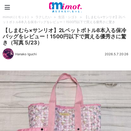
mimot.(ミモット)
mimot.(ミモット)
>
ラクしたい
>
生活・シゴト
>
【しまむら×サンリオ】2Lペ
ットボトル8本入る保冷バッグをレビュー！1500円以下で買える優秀さに驚き
【しまむら×サンリオ】2Lペットボトル8本入る保冷
バッグをレビュー！1500円以下で買える優秀さに驚
き（写真 5/23）
Hanako Iguchi
2026.5.7 20:26