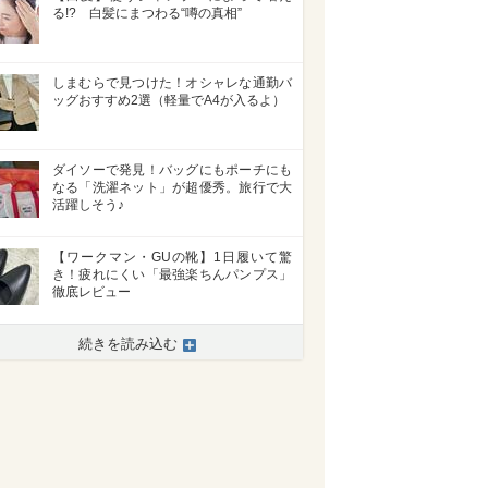
る!? 白髪にまつわる“噂の真相”
しまむらで見つけた！オシャレな通勤バ
ッグおすすめ2選（軽量でA4が入るよ）
ダイソーで発見！バッグにもポーチにも
なる「洗濯ネット」が超優秀。旅行で大
活躍しそう♪
【ワークマン・GUの靴】1日履いて驚
き！疲れにくい「最強楽ちんパンプス」
徹底レビュー
続きを読み込む