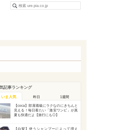
気記事ランキング
いま人気
昨日
1週間
【coca】部屋着級にラクなのにきちんと
見える！毎日着たい「激安ワンピ」が真
夏も快適だよ【旅行にも◎】
【白髪】使うシャンプーによって増え