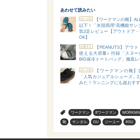
あわせて読みたい
【ワークマンの靴】ALL2
おしゃれ
以下！「水陸両用“高機能サン
気3足レビュー【アウトドア・
OK】
【PEANUTS】アウ
お役立ち
使える大容量♪ 付録「スヌー
BIG保冷トートバッグ」徹底レ
【ワークマンの靴】
おしゃれ
「人気カジュアルシューズ」2
みた！ランニングにも超おすす
>
ワークマン
#ワークマン
WORKMA
靴
サンダル
GU
ジーユー
#GU