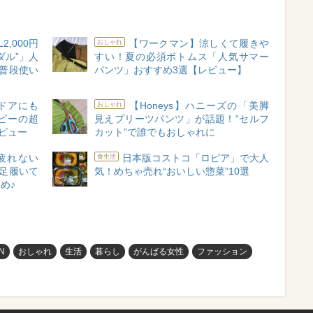
,000円
【ワークマン】涼しくて履きや
おしゃれ
ダル”」人
すい！夏の必須ボトムス「人気サマー
普段使い
パンツ」おすすめ3選【レビュー】
トドアにも
【Honeys】ハニーズの「美脚
おしゃれ
ピーの超
見えプリーツパンツ」が話題！“セルフ
ビュー
カット”で誰でもおしゃれに
疲れない
日本版コストコ「ロピア」で大人
食生活
足履いて
気！めちゃ売れ“おいしい惣菜”10選
め♪
N
おしゃれ
生活
暮らし
がんばる女性
ファッション