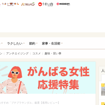
総研 ディズニー特集
mimot.
うまいめし
うまいパン
うまい肉
Medery.
ママ*
い
ラクしたい
節約
家事・生活術
ン
アンチエイジング
コスメ
趣味・習い事
人
1
おすすめ「プチプラサンダル」厳選【着用レビュー】
2