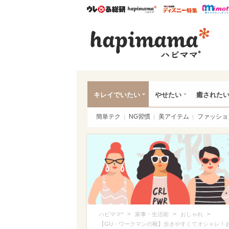
ウレぴあ総研
ハピママ*
ウレぴあ
ハピ
キレイでいたい
やせたい
癒された
簡単テク
NG習慣
美アイテム
ファッショ
>
>
>
ハピママ*
家事・生活術
おしゃれ
【GU・ワークマンの靴】歩きやすくてオシャレ！