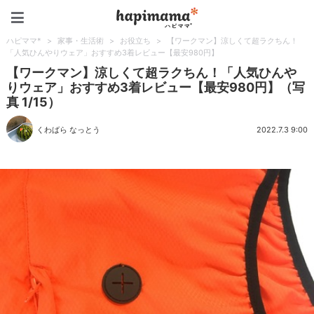
ハピママ*
ハピママ*
>
家事・生活術
>
お役立ち
>
【ワークマン】涼しくて超ラクちん！
「人気ひんやりウェア」おすすめ3着レビュー【最安980円】
【ワークマン】涼しくて超ラクちん！「人気ひんや
りウェア」おすすめ3着レビュー【最安980円】（写
真 1/15）
くわばら なっとう
2022.7.3 9:00