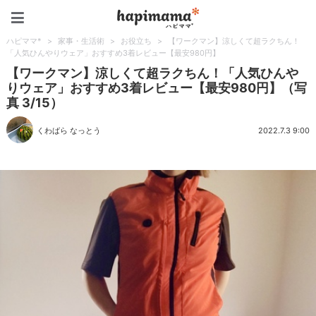
ハピママ*
ハピママ*
>
家事・生活術
>
お役立ち
>
【ワークマン】涼しくて超ラクちん！
「人気ひんやりウェア」おすすめ3着レビュー【最安980円】
【ワークマン】涼しくて超ラクちん！「人気ひんや
りウェア」おすすめ3着レビュー【最安980円】（写
真 3/15）
くわばら なっとう
2022.7.3 9:00