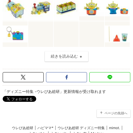
続きを読み込む
「ディズニー特集 -ウレぴあ総研」更新情報が受け取れます
ページの先頭へ
ウレぴあ総研
|
ハピママ*
|
ウレぴあ総研 ディズニー特集
|
mimot.
|