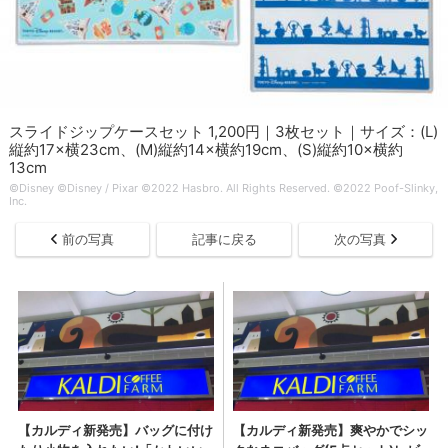
スライドジップケースセット 1,200円｜3枚セット｜サイズ：(L)
縦約17×横23cm、(M)縦約14×横約19cm、(S)縦約10×横約
13cm
©Disney ©Disney / Pixar ©2022 Hasbro. All Rights Reserved. ©2022 Poof-Slinky,
Inc.
前の写真
記事に戻る
次の写真