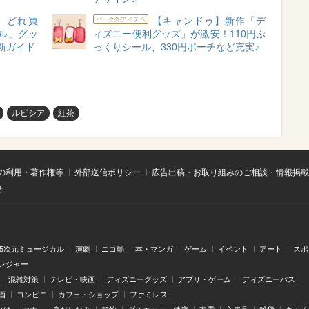
】どれ買
【キャンドゥ】新作「デ
パーク外アイテム
ベル」グッ
ィズニー便利グッズ」が激安！110円ぷ
新ガイド
っくりシール、330円ポーチなど充実♪
ルピシア
紅茶
の利用・著作権等
外部送信ポリシー
広告出稿・お取り組みのご相談・情報掲載
せ
.5次元ミュージカル
演劇
ニコ動
本・マンガ
ゲーム
イベント
アート
スポ
レジャー
混雑対策
テレビ・映画
ディズニーグッズ
アプリ・ゲーム
ディズニーパス
酒
コンビニ
カフェ・ショップ
ファミレス