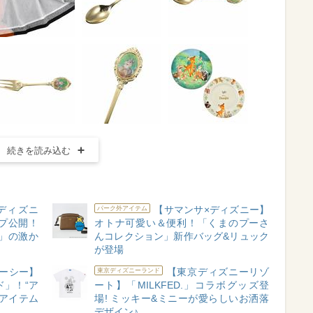
続きを読み込む
× ディズニ
【サマンサ×ディズニー】
パーク外アイテム
プ公開！
オトナ可愛い＆便利！「くまのプーさ
」の激か
んコレクション」新作バッグ&リュック
が登場
ーシー】
【東京ディズニーリゾ
東京ディズニーランド
ド」！“ア
ート】「MILKFED.」コラボグッズ登
アイテム
場! ミッキー&ミニーが愛らしいお洒落
デザイン♪