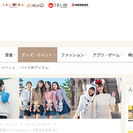
総研 ディズニー特集
mimot.
うまいめし
うまいパン
うまい肉
Medery.
ズニー特集 -ウレぴあ総研
音楽
グッズ・イベント
ファッション
アプリ・ゲーム
特
イベント
パーク外アイテム
人
1
>
>
ズ・イベント
ディズニーストア
“美麗アパレル＆ルピシア限定紅茶缶”も♪
2