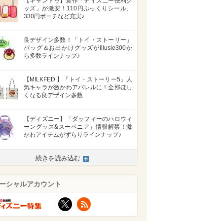
【キャンドゥ】新作「ディズニー便利グ
ッズ」が激安！110円ぷっくりシール、
330円ポーチなど充実♪
良デザイン多数！「トイ・ストーリー」
バッグ＆お出かけグッズがillusie300か
ら多数ラインナップ♪
【MILKFED.】『トイ・ストーリー5』人
気キャラが激かわアパレルに！全部ほし
くなる良デザイン多数
【ディズニー】「ダッフィーのハロウィ
ーングッズ&スーベニア」情報解禁！激
かわアイテムがずらりラインナップ♪
続きを読み込む
ーシャルアカウント
X
RSS