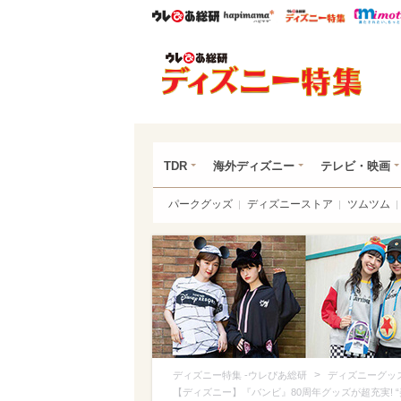
ウレぴあ総研
ハピママ*
ウレぴあ
ディ
TDR
海外ディズニー
テレビ・映画
パークグッズ
ディズニーストア
ツムツム
>
ディズニー特集 -ウレぴあ総研
ディズニーグッ
【ディズニー】『バンビ』80周年グッズが超充実! 