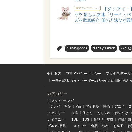
【ダッフィー
東京ディズニーシー
う!? 新しい友達「リーナ・
ズを徹底紹介! 販売方法など最
>
disneygoods
disneyfashion
バンビ
会社案内
プライバシーポリシー
アクセスデータ
一般の読者の方・ユーザーの方からのお問い合わ
カテゴリー
エンタメ･テレビ
テレビ
音楽
V系
アイドル
映画
アニメ
2
ファミリー
家庭
子ども
おしゃれ
おでかけ・
ディズニー
TDL
TDS
裏ワザ・攻略
混雑予想
グルメ･料理
スイーツ
食品
飲料
お菓子
お