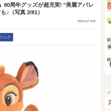
80周年グッズが超充実! “美麗アパレ
♪（写真 2/81）
3
2022.8.27 9:00
kでシェア
4
5
ソ