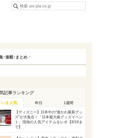
集･連載･まとめ
気記事ランキング
いま人気
昨日
1週間
【ディズニー】日本中の“激かわ最新グッ
ズ”が大集合！「日本最大級グッズイベン
ト」現地の人気アイテムをレポ【8/16ま
で】