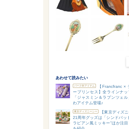
あわせて読みたい
【Francfranc 
パーク外アイテム
ープリンセス】全ラインナッ
「ジャスミン＆ラプンツェル
わアイテム登場♪
【東京ディズニ
東京ディズニーシー
21周年グッズは「シンドバッ
ラビアン風ミッキー”ほか注目
を紹介