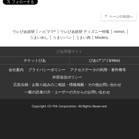
ページの先頭へ
ウレぴあ総研
|
ハピママ*
|
ウレぴあ総研 ディズニー特集
|
mimot.
|
うまいめし
|
うまいパン
|
うまい肉
|
Medery.
ぴあ関連サイト
チケットぴあ
ぴあ(アプリ&Web)
会社案内
プライバシーポリシー
アクセスデータの利用・著作権等
外部送信ポリシー
広告出稿・お取り組みのご相談・情報掲載・その他お問い合わせ
一般の読者の方・ユーザーの方からのお問い合わせ
Copyright (C) PIA Corporation. All Rights Reserved.