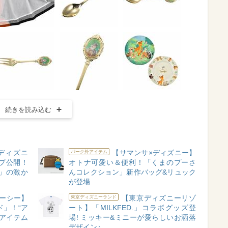
続きを読み込む
× ディズニ
【サマンサ×ディズニー】
パーク外アイテム
プ公開！
オトナ可愛い＆便利！「くまのプーさ
」の激か
んコレクション」新作バッグ&リュック
が登場
ーシー】
【東京ディズニーリゾ
東京ディズニーランド
ド」！“ア
ート】「MILKFED.」コラボグッズ登
アイテム
場! ミッキー&ミニーが愛らしいお洒落
デザイン♪