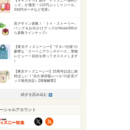
【キャンドゥ】新作「ディズニー便利グ
ッズ」が激安！110円ぷっくりシール、
330円ポーチなど充実♪
良デザイン多数！「トイ・ストーリー」
バッグ＆お出かけグッズがillusie300か
ら多数ラインナップ♪
【東京ディズニーシー】“ヲタバ仕様”の
豪華な「スーベニアランチケース」実物
レビュー！自信を持ってオススメします
♪
【東京ディズニーシー】25周年記念に絶
対ほしい！“永久保存版レベル”の必見グ
ッズ発売決定♪【情報解禁】
続きを読み込む
ーシャルアカウント
X
RSS