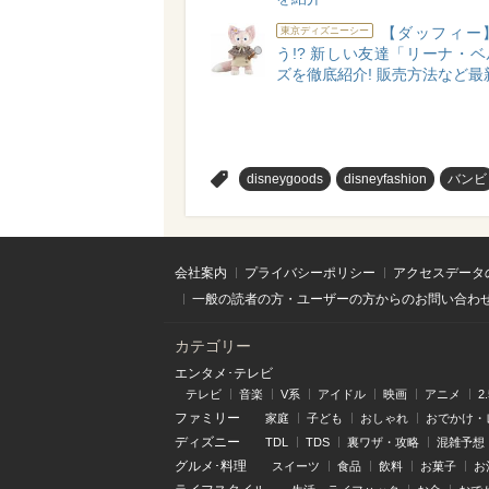
【ダッフィー
東京ディズニーシー
う!? 新しい友達「リーナ・
ズを徹底紹介! 販売方法など最
>
disneygoods
disneyfashion
バンビ
会社案内
プライバシーポリシー
アクセスデータ
一般の読者の方・ユーザーの方からのお問い合わ
カテゴリー
エンタメ･テレビ
テレビ
音楽
V系
アイドル
映画
アニメ
2
ファミリー
家庭
子ども
おしゃれ
おでかけ・
ディズニー
TDL
TDS
裏ワザ・攻略
混雑予想
グルメ･料理
スイーツ
食品
飲料
お菓子
お