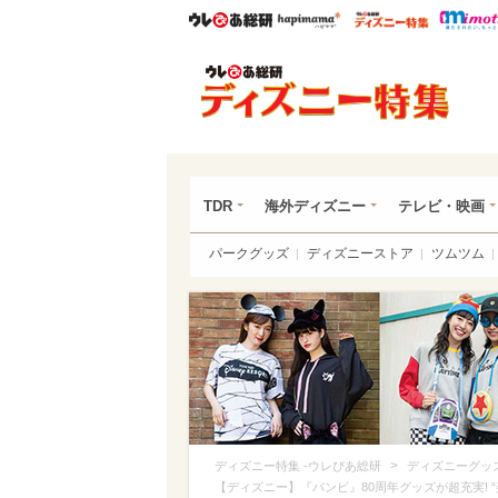
ウレぴあ総研
ハピママ*
ウレぴあ
ディ
TDR
海外ディズニー
テレビ・映画
パークグッズ
ディズニーストア
ツムツム
>
ディズニー特集 -ウレぴあ総研
ディズニーグッ
【ディズニー】『バンビ』80周年グッズが超充実! 