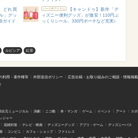
】どれ買
【キャンドゥ】新作「デ
パーク外アイテム
ベル」グッ
ィズニー便利グッズ」が激安！110円ぷ
新ガイド
っくりシール、330円ポーチなど充実♪
ルピシア
紅茶
の利用・著作権等
外部送信ポリシー
広告出稿・お取り組みのご相談・情報掲載
せ
.5次元ミュージカル
演劇
ニコ動
本・マンガ
ゲーム
イベント
アート
スポ
レジャー
混雑対策
テレビ・映画
ディズニーグッズ
アプリ・ゲーム
ディズニーパス
酒
コンビニ
カフェ・ショップ
ファミレス