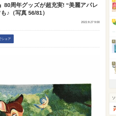
80周年グッズが超充実! “美麗アパレ
♪（写真 56/81）
3
2022.8.27 9:00
kでシェア
4
5
ソ