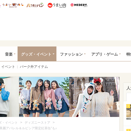
総研 ディズニー特集
mimot.
うまいめし
うまいパン
うまい肉
Medery.
ズニー特集 -ウレぴあ総研
音楽
グッズ・イベント
ファッション
アプリ・ゲーム
特
イベント
パーク外アイテム
人
1
>
>
ズ・イベント
ディズニーストア
“美麗アパレル＆ルピシア限定紅茶缶”も♪
2