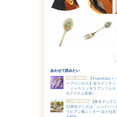
あわせて読みたい
【Francfranc 
パーク外アイテム
ープリンセス】全ラインナッ
「ジャスミン＆ラプンツェル
わアイテム登場♪
【東京ディズニ
東京ディズニーシー
21周年グッズは「シンドバッ
ラビアン風ミッキー”ほか注目
を紹介