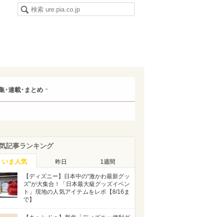
集･連載･まとめ
気記事ランキング
いま人気
昨日
1週間
【ディズニー】日本中の“激かわ最新グッ
ズ”が大集合！「日本最大級グッズイベン
ト」現地の人気アイテムをレポ【8/16ま
で】