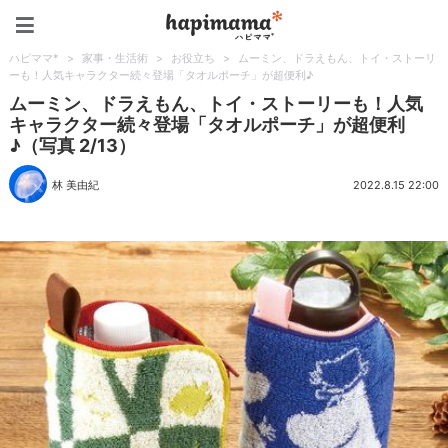
ハピママ*
ハピママ*
>
家事・生活術
>
お役立ち
>
ムーミン、ドラえもん、トイ・ストーリ
ーも！人気キャラクター続々登場「タオルポーチ」が超便利♪
ムーミン、ドラえもん、トイ・ストーリーも！人気
キャラクター続々登場「タオルポーチ」が超便利
♪（写真 2/13）
林 美由紀
2022.8.15 22:00