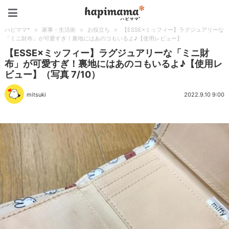
ハピママ*
ハピママ*
>
家事・生活術
>
お役立ち
>
【ESSE×ミッフィー】ラグジュアリーな
「ミニ財布」が可愛すぎ！裏地にはあのコもいるよ♪【使用レビュー】
【ESSE×ミッフィー】ラグジュアリーな「ミニ財
布」が可愛すぎ！裏地にはあのコもいるよ♪【使用レ
ビュー】（写真 7/10）
mitsuki
2022.9.10 9:00