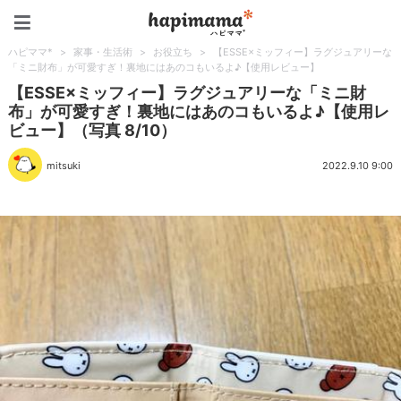
ハピママ*
ハピママ*
>
家事・生活術
>
お役立ち
>
【ESSE×ミッフィー】ラグジュアリーな
「ミニ財布」が可愛すぎ！裏地にはあのコもいるよ♪【使用レビュー】
【ESSE×ミッフィー】ラグジュアリーな「ミニ財
布」が可愛すぎ！裏地にはあのコもいるよ♪【使用レ
ビュー】（写真 8/10）
mitsuki
2022.9.10 9:00