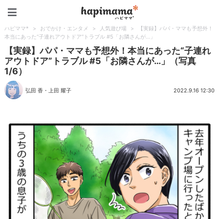
ハピママ*
ハピママ*
>
おでかけ・エンタメ
>
人気遊び場
>
【実録】パパ・ママも予想外！
本当にあった“子連れアウトドア”トラブル #5「お隣さんが…」
【実録】パパ・ママも予想外！本当にあった“子連れ
アウトドア”トラブル #5「お隣さんが…」（写真
1/6）
弘田 香
・
上田 耀子
2022.9.16 12:30