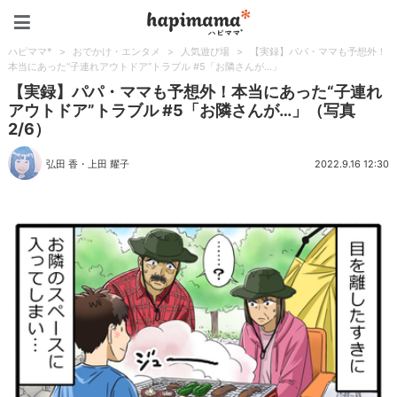
ハピママ*
ハピママ*
>
おでかけ・エンタメ
>
人気遊び場
>
【実録】パパ・ママも予想外！
本当にあった“子連れアウトドア”トラブル #5「お隣さんが…」
【実録】パパ・ママも予想外！本当にあった“子連れ
アウトドア”トラブル #5「お隣さんが…」（写真
2/6）
弘田 香
・
上田 耀子
2022.9.16 12:30