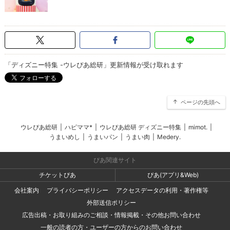
「ディズニー特集 -ウレぴあ総研」更新情報が受け取れます
ページの先頭へ
ウレぴあ総研
|
ハピママ*
|
ウレぴあ総研 ディズニー特集
|
mimot.
|
うまいめし
|
うまいパン
|
うまい肉
|
Medery.
ぴあ関連サイト
チケットぴあ
ぴあ(アプリ&Web)
会社案内
プライバシーポリシー
アクセスデータの利用・著作権等
外部送信ポリシー
広告出稿・お取り組みのご相談・情報掲載・その他お問い合わせ
一般の読者の方・ユーザーの方からのお問い合わせ