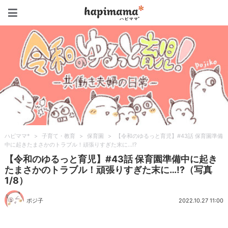
ハピママ*
ハピママ*
>
子育て・教育
>
保育園
>
【令和のゆるっと育児】#43話 保育園準備
中に起きたまさかのトラブル！頑張りすぎた末に…!?
【令和のゆるっと育児】#43話 保育園準備中に起き
たまさかのトラブル！頑張りすぎた末に…!?（写真
1/8）
ポジ子
2022.10.27 11:00