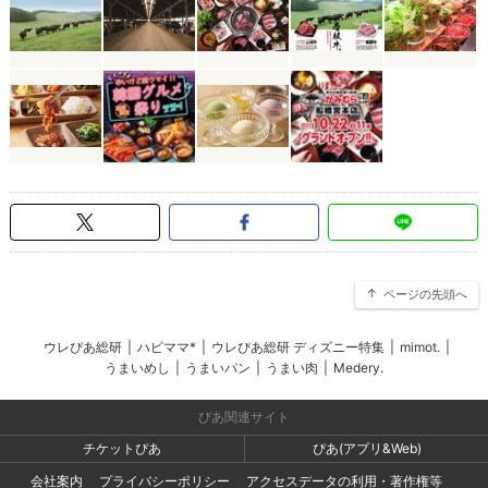
ページの先頭へ
ウレぴあ総研
|
ハピママ*
|
ウレぴあ総研 ディズニー特集
|
mimot.
|
うまいめし
|
うまいパン
|
うまい肉
|
Medery.
ぴあ関連サイト
チケットぴあ
ぴあ(アプリ&Web)
会社案内
プライバシーポリシー
アクセスデータの利用・著作権等