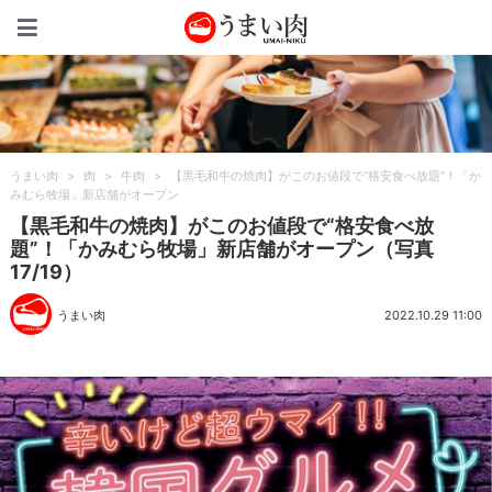
うまい肉
うまい肉
>
肉
>
牛肉
>
【黒毛和牛の焼肉】がこのお値段で“格安食べ放題”！「か
みむら牧場」新店舗がオープン
【黒毛和牛の焼肉】がこのお値段で“格安食べ放
題”！「かみむら牧場」新店舗がオープン（写真
17/19）
うまい肉
2022.10.29 11:00