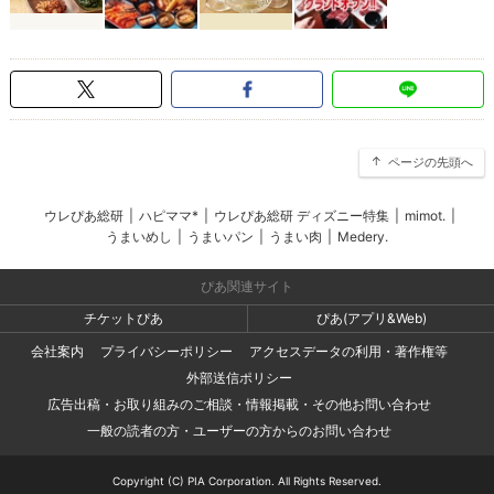
ページの先頭へ
ウレぴあ総研
|
ハピママ*
|
ウレぴあ総研 ディズニー特集
|
mimot.
|
うまいめし
|
うまいパン
|
うまい肉
|
Medery.
ぴあ関連サイト
チケットぴあ
ぴあ(アプリ&Web)
会社案内
プライバシーポリシー
アクセスデータの利用・著作権等
外部送信ポリシー
広告出稿・お取り組みのご相談・情報掲載・その他お問い合わせ
一般の読者の方・ユーザーの方からのお問い合わせ
Copyright (C) PIA Corporation. All Rights Reserved.