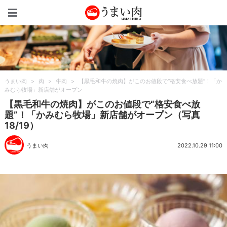
うまい肉
うまい肉
>
肉
>
牛肉
>
【黒毛和牛の焼肉】がこのお値段で“格安食べ放題”！「か
みむら牧場」新店舗がオープン
【黒毛和牛の焼肉】がこのお値段で“格安食べ放
題”！「かみむら牧場」新店舗がオープン（写真
18/19）
うまい肉
2022.10.29 11:00