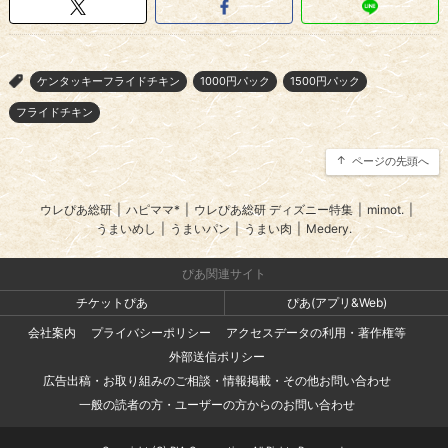
ケンタッキーフライドチキン
1000円パック
1500円パック
>
フライドチキン
ページの先頭へ
ウレぴあ総研
|
ハピママ*
|
ウレぴあ総研 ディズニー特集
|
mimot.
|
うまいめし
|
うまいパン
|
うまい肉
|
Medery.
ぴあ関連サイト
チケットぴあ
ぴあ(アプリ&Web)
会社案内
プライバシーポリシー
アクセスデータの利用・著作権等
外部送信ポリシー
広告出稿・お取り組みのご相談・情報掲載・その他お問い合わせ
一般の読者の方・ユーザーの方からのお問い合わせ