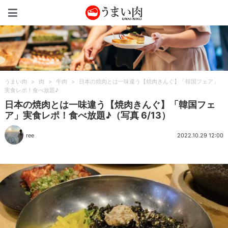
うまい肉
うまい肉
>
肉
>
牛肉
>
日本の焼肉とは一味違う【焼肉きんぐ】「韓国フェア」
実食レポ！食べ放題♪
日本の焼肉とは一味違う【焼肉きんぐ】「韓国フェ
ア」実食レポ！食べ放題♪（写真 6/13）
ree
2022.10.29 12:00