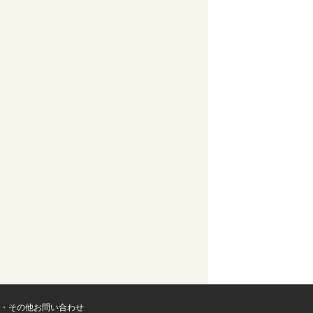
・その他お問い合わせ