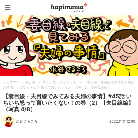
ハピママ*
ハピママ*
>
夫と妻
>
ストレス・ダイエット
>
【妻目線・夫目線でみてみる夫婦
の事情】#45話 いちいち怒って言いたくない！の巻（2）【夫目線編】
【妻目線・夫目線でみてみる夫婦の事情】#45話 い
ちいち怒って言いたくない！の巻（2）【夫目線編】
（写真 4/8）
水谷 さるころ
2022.11.11 12:00