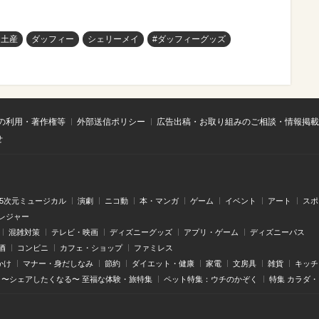
お土産
ダッフィー
シェリーメイ
#ダッフィーグッズ
の利用・著作権等
外部送信ポリシー
広告出稿・お取り組みのご相談・情報掲載
せ
.5次元ミュージカル
演劇
ニコ動
本・マンガ
ゲーム
イベント
アート
スポ
レジャー
混雑対策
テレビ・映画
ディズニーグッズ
アプリ・ゲーム
ディズニーパス
酒
コンビニ
カフェ・ショップ
ファミレス
かけ
マナー・身だしなみ
節約
ダイエット・健康
家電
文房具
雑貨
キッチ
〜シェアしたくなる〜 至福な体験・旅特集
ペット特集：ウチのかぞく
特集 カラダ