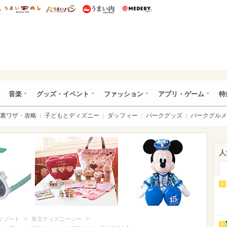
総研 ディズニー特集
mimot.
うまいめし
うまいパン
うまい肉
Medery.
ズニー特集 -ウレぴあ総研
音楽
グッズ・イベント
ファッション
アプリ・ゲーム
特
裏ワザ・攻略
子どもとディズニー
ダッフィー
パークグッズ
パークグルメ
人
1
>
>
リゾート
東京ディズニーシー
2