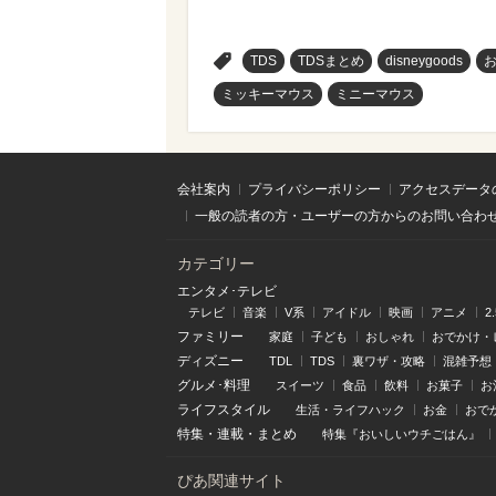
>
TDS
TDSまとめ
disneygoods
ミッキーマウス
ミニーマウス
会社案内
プライバシーポリシー
アクセスデータ
一般の読者の方・ユーザーの方からのお問い合わ
カテゴリー
エンタメ･テレビ
テレビ
音楽
V系
アイドル
映画
アニメ
2
ファミリー
家庭
子ども
おしゃれ
おでかけ・
ディズニー
TDL
TDS
裏ワザ・攻略
混雑予想
グルメ･料理
スイーツ
食品
飲料
お菓子
お
ライフスタイル
生活・ライフハック
お金
おで
特集
・
連載
・
まとめ
特集『おいしいウチごはん』
ぴあ関連サイト