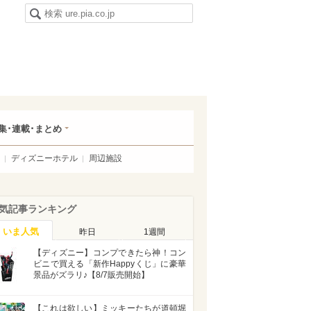
集･連載･まとめ
ディズニーホテル
周辺施設
気記事ランキング
いま人気
昨日
1週間
【ディズニー】コンプできたら神！コン
ビニで買える「新作Happyくじ」に豪華
景品がズラリ♪【8/7販売開始】
【これは欲しい】ミッキーたちが道頓堀