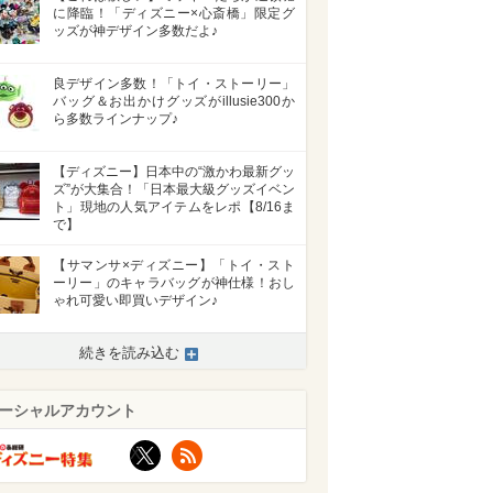
に降臨！「ディズニー×心斎橋」限定グ
ッズが神デザイン多数だよ♪
良デザイン多数！「トイ・ストーリー」
バッグ＆お出かけグッズがillusie300か
ら多数ラインナップ♪
【ディズニー】日本中の“激かわ最新グッ
ズ”が大集合！「日本最大級グッズイベン
ト」現地の人気アイテムをレポ【8/16ま
で】
【サマンサ×ディズニー】「トイ・スト
ーリー」のキャラバッグが神仕様！おし
ゃれ可愛い即買いデザイン♪
続きを読み込む
ーシャルアカウント
X
RSS