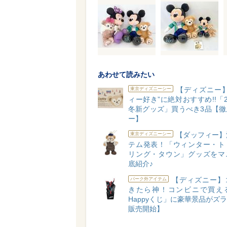
あわせて読みたい
【ディズニー】
東京ディズニーシー
ィー好き”に絶対おすすめ!!「2
冬新グッズ」買うべき3品【徹
ー】
【ダッフィー】
東京ディズニーシー
テム発表！「ウィンター・ト
リング・タウン」グッズをマ
底紹介♪
【ディズニー】
パーク外アイテム
きたら神！コンビニで買え
Happyくじ」に豪華景品がズラリ
販売開始】