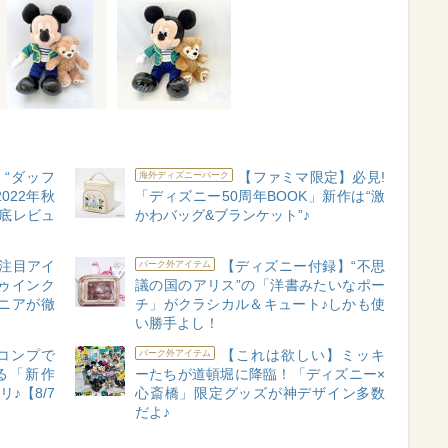
“ダッフ
【ファミマ限定】必見!
海外ディズニーパーク
022年秋
「ディズニー50周年BOOK」新作は“激
底レビュ
かわバッグ&ブランケット”♪
注目アイ
【ディズニー付録】“不思
パーク外アイテム
ゥインク
議の国のアリス”の「洋書みたいなポー
ニアが徹
チ」がクラシカル＆キュート♪しかも使
い勝手よし！
コンプで
【これは欲しい】ミッキ
パーク外アイテム
る「新作
ーたちが道頓堀に降臨！「ディズニー×
♪【8/7
心斎橋」限定グッズが神デザイン多数
だよ♪