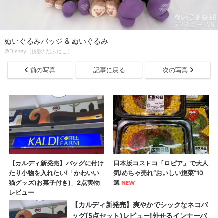
ぬいぐるみバッジ & ぬいぐるみ
©Disney（撮影/ だふねこ）
前の写真
記事に戻る
次の写真